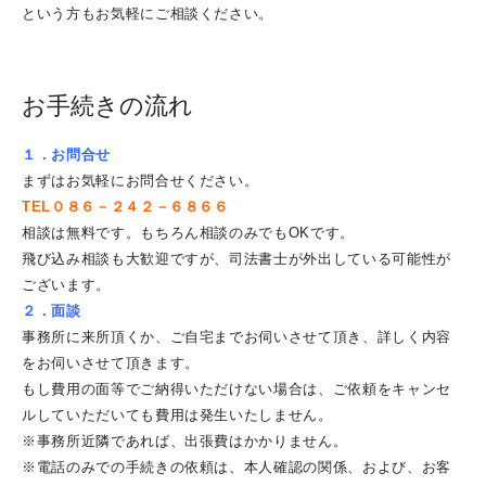
という方もお気軽にご相談ください。
事務所概要
事務所情報・代表プロフィール
お手続きの流れ
事務所ギャラリー
プライバシーポリシー
１．お問合せ
年末年始の営業時間のお知らせ
まずはお気軽にお問合せください。
TEL０８６－２４２－６８６６
新しいHPを開設しています。
相談は無料です。もちろん相談のみでもOKです。
提携先を募集しています。
飛び込み相談も大歓迎ですが、司法書士が外出している可能性が
岡山市で一番クチコミをいただいてます！
ございます。
２．面談
事務所に来所頂くか、ご自宅までお伺いさせて頂き、詳しく内容
サイトマップ
をお伺いさせて頂きます。
もし費用の面等でご納得いただけない場合は、ご依頼をキャンセ
弊所サイトの紹介
ルしていただいても費用は発生いたしません。
※事務所近隣であれば、出張費はかかりません。
※電話のみでの手続きの依頼は、本人確認の関係、および、お客
事務所情報・代表プロフィール