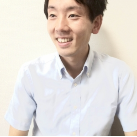
取扱業務
司法書士による財産管理業務について
料金詳細
不動産に関する登記費用
相続手続費用（不動産以外）
相続手続一括サポート
遺言作成費用
その他の費用
相続の豆知識１
相続の豆知識～基礎編～
相続の豆知識～応用編～
相続財産の調査について