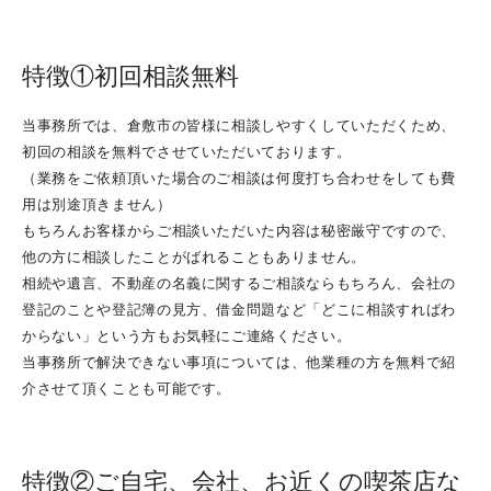
共有名義の土地の相続
相続手続きに必要な戸籍の取得
特徴①初回相談無料
相続用語集
当事務所では、倉敷市の皆様に相談しやすくしていただくため、
遺産分割協議書サンプル
初回の相談を無料でさせていただいております。
相続人の中に親権者とその子がいるとき
（業務をご依頼頂いた場合のご相談は何度打ち合わせをしても費
法定相続情報証明制度について
用は別途頂きません）
もちろんお客様からご相談いただいた内容は秘密厳守ですので、
遺言の文例集
他の方に相談したことがばれることもありません。
相続や遺言、不動産の名義に関するご相談ならもちろん、会社の
相続の豆知識２
登記のことや登記簿の見方、借金問題など「どこに相談すればわ
からない」という方もお気軽にご連絡ください。
債務者の相続
当事務所で解決できない事項については、他業種の方を無料で紹
こんなときどうする？遺産分割協議の注意点
介させて頂くことも可能です。
家督相続とは
相続手続きの流れ
特徴②ご自宅、会社、お近くの喫茶店な
相続対策～子供のいない夫婦の場合～