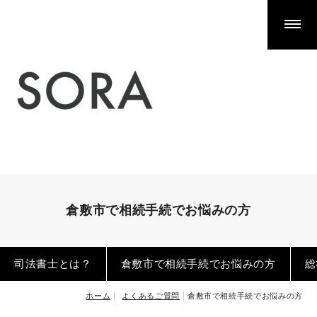
相続手続きでお悩みの方
不動産の相続による名義変更（相続登記）
預貯金口座・株式等の相続手続き
相続放棄
空き家の相続手続き
遺産分割の方法
遺産分割協議がまとまらないとき
相続手続きは誰に相談するべき？
倉敷市で相続手続でお悩みの方
遺言書の検認
公正証書遺言の探し方
司法書士とは？
倉敷市で相続手続でお悩みの方
総
生命保険金の請求
ホーム
よくあるご質問
倉敷市で相続手続でお悩みの方
生前対策（遺言等）でお悩みの方