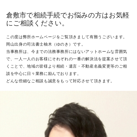
遺言(WILL)作成でお悩みの方
倉敷市で相続手続でお悩みの方はお気軽
生前贈与でお悩みの方
にご相談ください。
相続税対策でお悩みの方
この度は弊所ホームページをご覧頂きまして有難うございます。
事業承継対策でお悩みの方
岡山出身の司法書士柚木（ゆのき）です。
死因贈与契約でお悩みの方
当事務所は、今までの法務事務所にはないアットホームな雰囲気
親に遺言を書いてもらう方法
で、一人一人のお客様にそれぞれの一番の解決法を提案させて頂
くことで、地域の皆様より相続・遺言・不動産名義変更等のご相
談を中心に日々業務に励んでおります。
不動産・会社登記でお悩みの方
どんな些細なご相談も誠意をもって対応させて頂きます。
不動産名義変更（相続以外）
担保（抵当権）抹消
会社・法人に関する登記
不動産に関わる税金