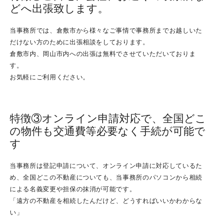
どへ出張致します。
相続対策～再婚前の子供がいる場合～
相続対策～隠し子がいる場合～
当事務所では、倉敷市から様々なご事情で事務所までお越しいた
だけない方のために出張相談をしております。
相続登記義務化について
倉敷市内、岡山市内への出張は無料でさせていただいておりま
「負」動産に関する取扱い（相続・売却・国庫帰属）
す。
お気軽にご利用ください。
よくあるご質問
司法書士とは？
特徴③オンライン申請対応で、全国どこ
倉敷市で相続手続でお悩みの方
の物件も交通費等必要なく手続が可能で
総社市で相続手続でお悩みの方
す
玉野市で相続手続でお悩みの方
当事務所は登記申請について、オンライン申請に対応しているた
浅口市で相続手続でお悩みの方
め、全国どこの不動産についても、当事務所のパソコンから相続
お客様の声
による名義変更や担保の抹消が可能です。
「遠方の不動産を相続したんだけど、どうすればいいかわからな
相談・解決事例集
い」