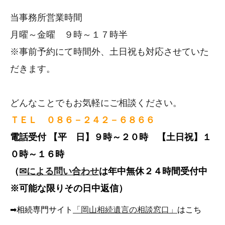
事務所概要
当事務所営業時間
月曜～金曜 ９時～１７時半
事務所情報・代表プロフィール
事務所ギャラリー
※事前予約にて時間外、土日祝も対応させていた
プライバシーポリシー
だきます。
年末年始の営業時間のお知らせ
新しいHPを開設しています。
どんなことでもお気軽にご相談ください。
提携先を募集しています。
ＴＥＬ ０８６－２４２－６８６６
岡山市で一番クチコミをいただいてます！
電話受付
【平 日】９時～２０時 【
土日祝】１
０時～１６時
サイトマップ
（
✉による問い合わせ
は年中無休２４時間受付中
弊所サイトの紹介
※可能な限りその日中返信）
➡相続専門サイト
「岡山相続遺言の相談窓口」
はこち
事務所情報・代表プロフィール