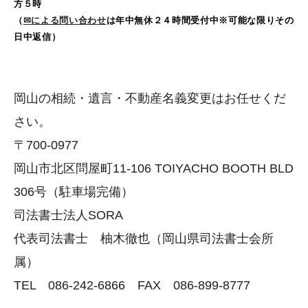
方５時
相続対策～再婚前の子供がいる場合～
（
✉による問い合わせ
は年中無休２４時間受付中※可能な限りその
日中返信）
相続対策～隠し子がいる場合～
相続登記義務化について
「負」動産に関する取扱い（相続・売却・国庫帰属）
岡山の相続・遺言・不動産名義変更はお任せくだ
さい。
よくあるご質問
〒700-0977
司法書士とは？
岡山市北区問屋町11-106 TOIYACHO BOOTH BLD
倉敷市で相続手続でお悩みの方
306号（駐車場完備）
総社市で相続手続でお悩みの方
司法書士法人SORA
玉野市で相続手続でお悩みの方
代表司法書士 柚木徹也（岡山県司法書士会所
浅口市で相続手続でお悩みの方
属）
お客様の声
TEL 086-242-6866 FAX 086-899-8777
相談・解決事例集