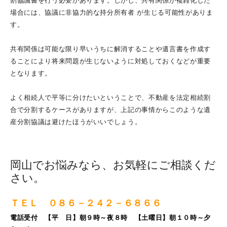
割協議書を行う必要があります。しかし、共有関係が複雑化した
共有名義の土地の相続
場合には、協議に非協力的な持分所有者 が生じる可能性がありま
す。
相続手続きに必要な戸籍の取得
相続用語集
共有関係は可能な限り早いうちに解消することや遺言書を作成す
遺産分割協議書サンプル
ることにより将来問題が生じないように対処しておくなどが重要
となります。
相続人の中に親権者とその子がいるとき
法定相続情報証明制度について
よく相続人で平等に分けたいということで、不動産を法定相続割
遺言の文例集
合で分割するケースがありますが、上記の事情からこのような遺
産分割協議は避けたほうがいいでしょう。
相続の豆知識２
債務者の相続
岡山でお悩みなら、お気軽にご相談くだ
こんなときどうする？遺産分割協議の注意点
さい。
家督相続とは
ＴＥＬ ０８６－２４２－６８６６
相続手続きの流れ
電話受付 【平 日】朝９時～夜８時 【
土曜日】朝１０時～夕
相続対策～子供のいない夫婦の場合～