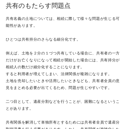
取扱業務
共有のもたらす問題点
司法書士による財産管理業務について
共有名義の土地については、相続に際して様々な問題が生じる可
能性があります。
料金詳細
ひとつは共有持分のさらなる細分化です。
不動産に関する登記費用
相続手続費用（不動産以外）
例えば、土地を２分の１づつ共有している場合に、共有者の一方
相続手続一括サポート
だけがお亡くなりになって相続が開始した場合には、共有持分が
相続人の数だけ細分化することになります。
遺言作成費用
すると利用者が増えてしまい、法律関係が複雑になります。
その他の費用
土地を売却したいときや活用したいときなども、共有者全員の意
見をまとめる必要が出てくるため、問題が生じやすいです。
相続の豆知識１
二つ目として、遺産分割などを行うことが、困難になるというこ
相続の豆知識～基礎編～
とがあります。
相続の豆知識～応用編～
共有関係を解消して単独所有とするためには共有者全員で遺産分
相続財産の調査について