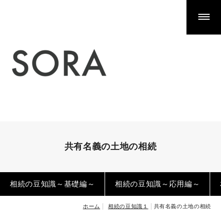
相続手続きでお悩みの方
不動産の相続による名義変更（相続登記）
預貯金口座・株式等の相続手続き
相続放棄
空き家の相続手続き
遺産分割の方法
遺産分割協議がまとまらないとき
相続手続きは誰に相談するべき？
共有名義の土地の相続
遺言書の検認
公正証書遺言の探し方
相続の豆知識～基礎編～
相続の豆知識～応用編～
生命保険金の請求
ホーム
相続の豆知識１
共有名義の土地の相続
生前対策（遺言等）でお悩みの方