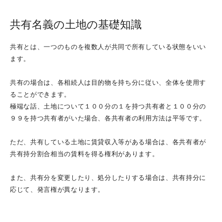
遺言(WILL)作成でお悩みの方
共有名義の土地の基礎知識
生前贈与でお悩みの方
相続税対策でお悩みの方
共有とは、一つのものを複数人が共同で所有している状態をいい
ます。
事業承継対策でお悩みの方
死因贈与契約でお悩みの方
共有の場合は、各相続人は目的物を持ち分に従い、全体を使用す
親に遺言を書いてもらう方法
ることができます。
極端な話、土地について１００分の１を持つ共有者と１００分の
９９を持つ共有者がいた場合、各共有者の利用方法は平等です。
不動産・会社登記でお悩みの方
ただ、共有している土地に賃貸収入等がある場合は、各共有者が
不動産名義変更（相続以外）
共有持分割合相当の賃料を得る権利があります。
担保（抵当権）抹消
会社・法人に関する登記
また、共有分を変更したり、処分したりする場合は、共有持分に
応じて、発言権が異なります。
不動産に関わる税金