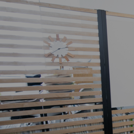
相続手続きでお悩みの方
不動産の相続による名義変更（相続登記）
預貯金口座・株式等の相続手続き
相続放棄
空き家の相続手続き
遺産分割の方法
遺産分割協議がまとまらないとき
相続手続きは誰に相談するべき？
遺言書の検認
公正証書遺言の探し方
生命保険金の請求