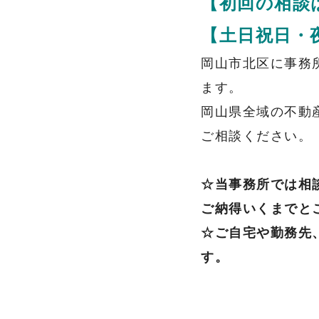
【初回の相談
玉野市で相続手続でお悩みの方
浅口市で相続手続でお悩みの方
【土日祝日・
お客様の声
岡山市北区に事務
相談・解決事例集
ます。
岡山県全域の不動
事務所概要
ご相談ください。
事務所情報・代表プロフィール
事務所ギャラリー
☆当事務所では相
プライバシーポリシー
ご納得いくまでと
年末年始の営業時間のお知らせ
☆ご自宅や勤務先
新しいHPを開設しています。
す。
提携先を募集しています。
岡山市で一番クチコミをいただいてます！