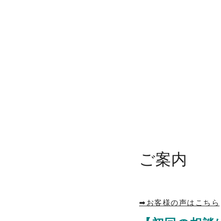
こんなときどうする？遺産分割協議の注意点
家督相続とは
相続手続きの流れ
相続対策～子供のいない夫婦の場合～
相続対策～再婚前の子供がいる場合～
相続対策～隠し子がいる場合～
相続登記義務化について
「負」動産に関する取扱い（相続・売却・国庫帰属
よくあるご質問
ご案内
司法書士とは？
倉敷市で相続手続でお悩みの方
➡お客様の声はこちら
総社市で相続手続でお悩みの方