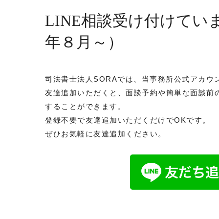
相続の豆知識～基礎編～
LINE相談受け付けてい
相続の豆知識～応用編～
年８月～）
相続財産の調査について
共有名義の土地の相続
相続手続きに必要な戸籍の取得
司法書士法人SORAでは、当事務所公式アカウ
相続用語集
友達追加いただくと、面談予約や簡単な面談前の
遺産分割協議書サンプル
することができます。
登録不要で友達追加いただくだけでOKです。
相続人の中に親権者とその子がいるとき
ぜひお気軽に友達追加ください。
法定相続情報証明制度について
遺言の文例集
相続の豆知識２
債務者の相続