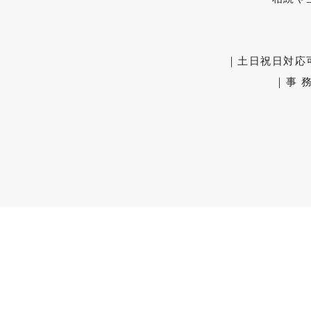
取扱業務
｜土日祝日対応
司法書士による財産管理業務について
｜事 務
料金詳細
不動産に関する登記費用
相続手続費用（不動産以外）
相続手続一括サポート
遺言作成費用
その他の費用
相続の豆知識１