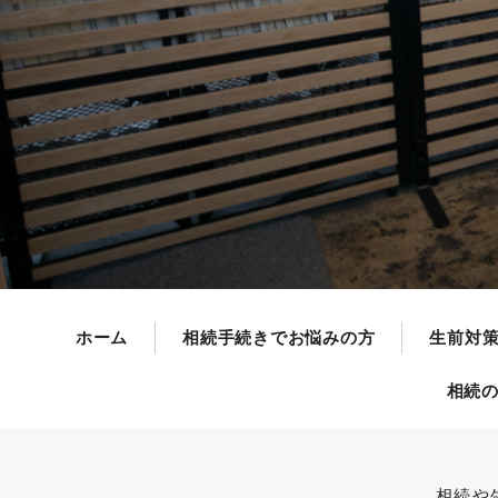
生前対策（遺言等）でお悩み
遺言(WILL)作成でお悩みの方
生前贈与でお悩みの方
相続税対策でお悩みの方
事業承継対策でお悩みの方
死因贈与契約でお悩みの方
親に遺言を書いてもらう方法
不動産・会社登記でお悩みの
ホーム
相続手続きでお悩みの方
生前対
不動産名義変更（相続以外）
相続
担保（抵当権）抹消
会社・法人に関する登記
不動産に関わる税金
相続や