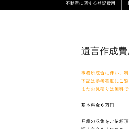
不動産に関する登記費用
生前対策（遺言等）でお悩み
遺言(WILL)作成でお悩みの方
生前贈与でお悩みの方
相続税対策でお悩みの方
事業承継対策でお悩みの方
遺言作成
死因贈与契約でお悩みの方
親に遺言を書いてもらう方法
事務所統合に伴い、料
下記は参考程度にご覧
不動産・会社登記でお悩みの
またお見積りは無料で
不動産名義変更（相続以外）
基本料金６万円
担保（抵当権）抹消
会社・法人に関する登記
戸籍の収集をご依頼頂
不動産に関わる税金