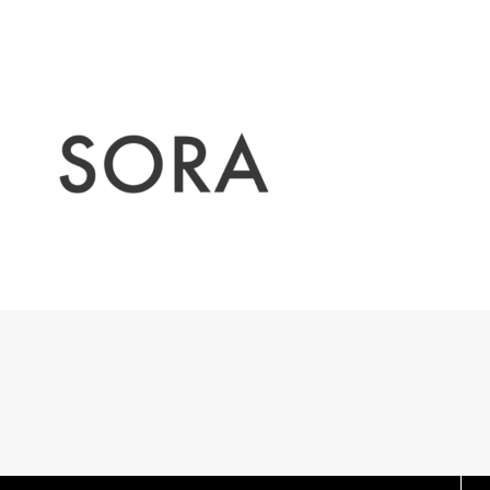
相続手続きでお悩みの方
不動産の相続による名義変更（相続登記）
預貯金口座・株式等の相続手続き
相続放棄
空き家の相続手続き
遺産分割の方法
遺産分割協議がまとまらないとき
相続手続きは誰に相談するべき？
遺言書の検認
公正証書遺言の探し方
生命保険金の請求