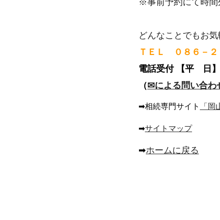
※事前予約にて時間
こんなときどうする？遺産分割協議の注意点
家督相続とは
どんなことでもお気
相続手続きの流れ
ＴＥＬ ０８６－２
相続対策～子供のいない夫婦の場合～
電話受付
【平 日】
相続対策～再婚前の子供がいる場合～
（
✉による問い合わ
相続対策～隠し子がいる場合～
相続登記義務化について
➡相続専門サイト
「岡
「負」動産に関する取扱い（相続・売却・国庫帰属
➡
サイトマップ
➡
ホームに戻る
よくあるご質問
司法書士とは？
倉敷市で相続手続でお悩みの方
総社市で相続手続でお悩みの方