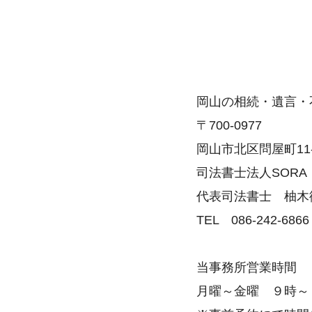
相続の豆知識～基礎編～
相続の豆知識～応用編～
相続財産の調査について
共有名義の土地の相続
岡山の相続・遺言・
相続手続きに必要な戸籍の取得
〒700-0977
相続用語集
岡山市北区問屋町11-1
遺産分割協議書サンプル
司法書士法人SORA
相続人の中に親権者とその子がいるとき
代表司法書士 柚木
法定相続情報証明制度について
遺言の文例集
TEL 086-242-686
相続の豆知識２
当事務所営業時間
月曜～金曜 ９時～
債務者の相続